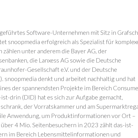
eführtes Software-Unternehmen mit Sitz in Grafsch
et snoopmedia erfolgreich als Spezialist für komplex
 zählen unter anderem die Bayer AG, der
senbanken, die Lanxess AG sowie die Deutsche
aunhofer-Gesellschaft e.V. und der Deutsche
 snoopmedia denkt und arbeitet nachhaltig und hat
n eines der spannendsten Projekte im Bereich Consum
st-drin (DID) hat es sich zur Aufgabe gemacht,
lschrank, der Vorratskammer und am Supermarktrega
bile Anwendung, um Produktinformationen vor Ort –
 über 4 Mio. Seitenbesuchern in 2023 zählt das-ist-
ern im Bereich Lebensmittelinformationen und