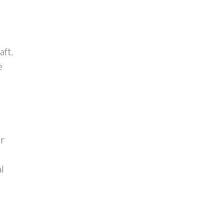
aft.
e
er
l